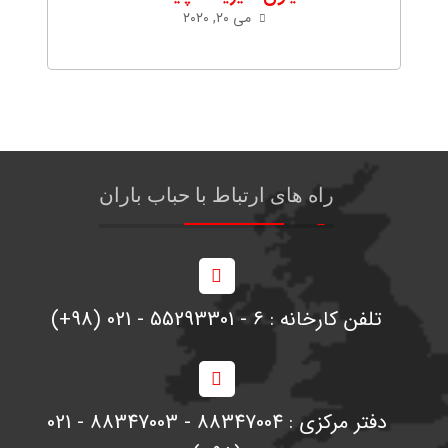
می ۲۰, ۲۰۲۰
راه های ارتباط با حباب باران
تلفن کارخانه : 6 - 55293301 - 021 (98+)
دفتر مرکزی : 88347004 - 88347003 - 021