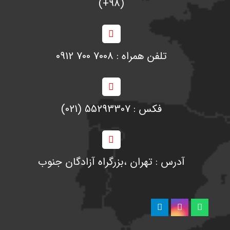
(98+)
تلفن همراه : 7008 700 0912
فکس : 55293307 (021)
آدرس : تهران ،‌بزرگراه آزادگان جنوب