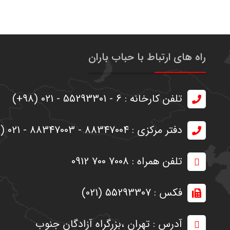
راه های ارتباط با حباب باران
تلفن کارخانه : 6 - 55293301 - 021 (98+)
دفتر مرکزی : 88347004 - 88347003 - 021 (98+)
تلفن همراه : 7008 700 0912
فکس : 55293307 (021)
آدرس : تهران ،‌بزرگراه آزادگان جنوب