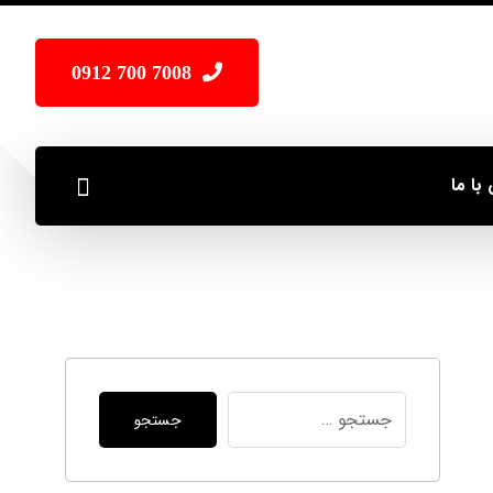
7008 700 0912
با ما
جستجو