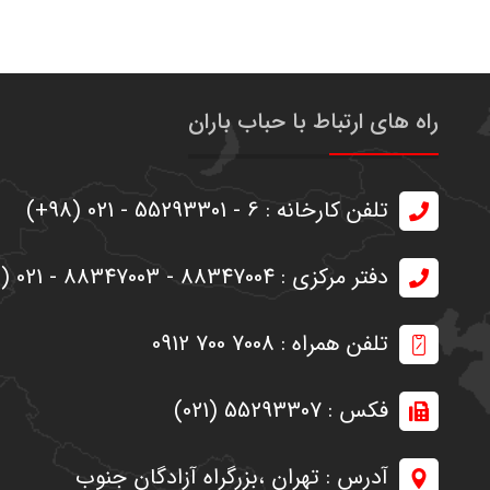
راه های ارتباط با حباب باران
تلفن کارخانه : 6 - 55293301 - 021 (98+)
دفتر مرکزی : 88347004 - 88347003 - 021 (98+)
تلفن همراه : 7008 700 0912
فکس : 55293307 (021)
آدرس : تهران ،‌بزرگراه آزادگان جنوب