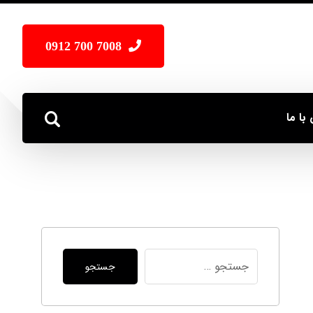
7008 700 0912
با ما
جستجو