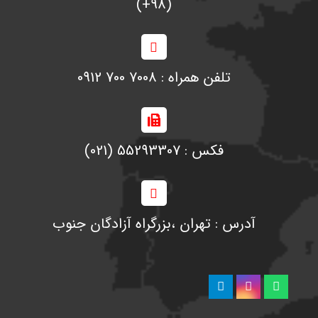
(98+)
تلفن همراه : 7008 700 0912
فکس : 55293307 (021)
آدرس : تهران ،‌بزرگراه آزادگان جنوب