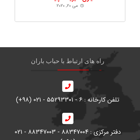
می ۲۰, ۲۰۲۰
راه های ارتباط با حباب باران
تلفن کارخانه : 6 - 55293301 - 021 (98+)
دفتر مرکزی : 88347004 - 88347003 - 021