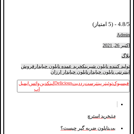
4.8/5 - (5 امتیاز)
Admin
اکتبر 26, 2021
بلاگ
تولید کننده نایلون شیرینک
خرید عمده نایلون حبابدار
فروش
اینترنتی نایلون حبابدار
نایلون حبابدار ارزان
Delicious
فیسبوک
توئیتر
پینترست
رددیت
لینکدین
واتس
ایمیل
اپ
خرید استرچ
قبلی
نایلون ضربه گیر چیست؟
بعدی