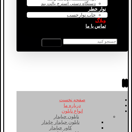
دستگاه دستی استرچ پالت بند
نوار خطر
چاپ نوارچسب
وبلاگ
تماس با ما
صفحه نخست
درباره ما
انواع نایلون
نایلون حبابدار
نایلون حبابدار چاپدار
کاور حبابدار