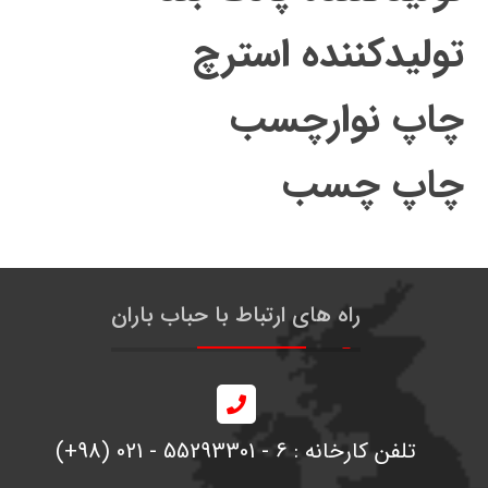
تولیدکننده استرچ
چاپ نوارچسب
چاپ چسب
راه های ارتباط با حباب باران
تلفن کارخانه : 6 - 55293301 - 021 (98+)