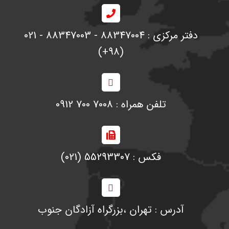
دفتر مرکزی : 88347004 - 88347003 - 021
(98+)
تلفن همراه : 7008 700 0912
فکس : 55293307 (021)
آدرس : تهران ،‌بزرگراه آزادگان جنوب