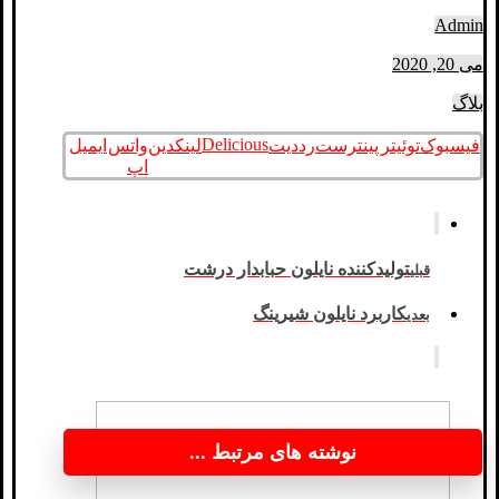
Admin
می 20, 2020
بلاگ
Delicious
فیسبوک
توئیتر
پینترست
رددیت
لینکدین
واتس
ایمیل
اپ
تولیدکننده نایلون حبابدار درشت
قبلی
کاربرد نایلون شیرینگ
بعدی
نوشته های مرتبط ...