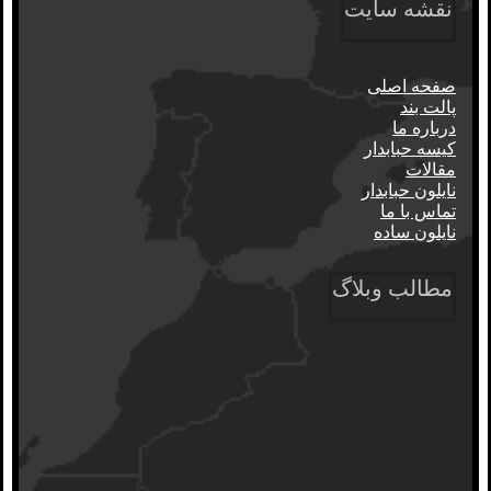
نقشه سایت
صفحه اصلی
پالت بند
درباره ما
کیسه حبابدار
مقالات
نایلون حبابدار
تماس با ما
نایلون ساده
مطالب وبلاگ