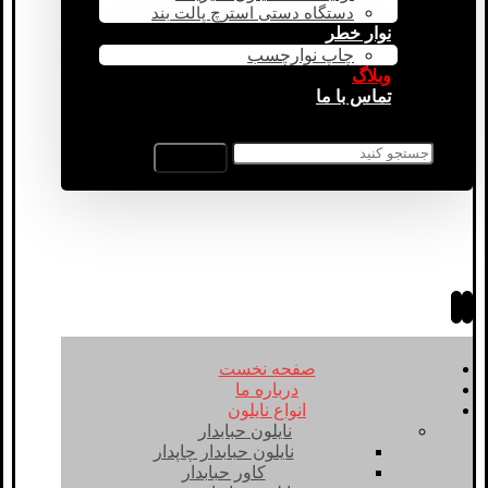
دستگاه دستی استرچ پالت بند
نوار خطر
چاپ نوارچسب
وبلاگ
تماس با ما
صفحه نخست
درباره ما
انواع نایلون
نایلون حبابدار
نایلون حبابدار چاپدار
کاور حبابدار