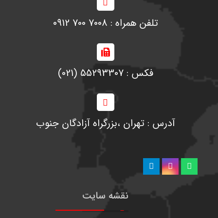
تلفن همراه : 7008 700 0912
فکس : 55293307 (021)
آدرس : تهران ،‌بزرگراه آزادگان جنوب
نقشه سایت