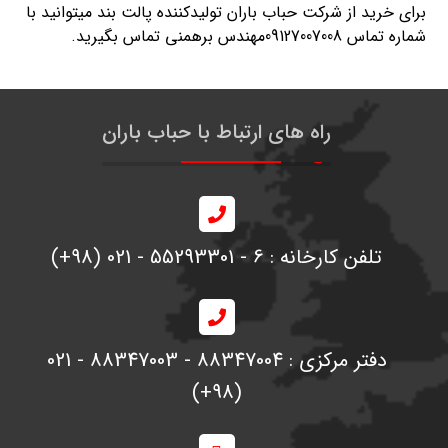
برای خرید از شرکت حباب باران تولیدکننده پالت بند میتوانید با
شماره تماس 09127007008مهندس برهمنی تماس بگیرید.
راه های ارتباط با حباب باران
تلفن کارخانه : 6 - 55293301 - 021 (98+)
دفتر مرکزی : 88347004 - 88347003 - 021
(98+)